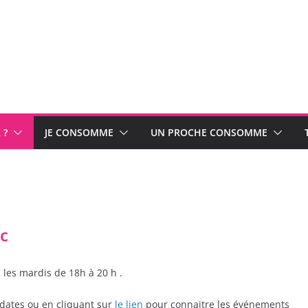
 ?
JE CONSOMME
UN PROCHE CONSOMME
ac
 les mardis de 18h à 20 h .
 dates ou en cliquant sur
le lien
pour connaitre les événements