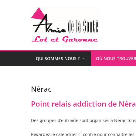
Passer
au
contenu
QUI SOMMES NOUS ?
OÙ NOUS TROUVER
Nérac
Point relais addiction de Nér
Des groupes d’entraide sont organisés à Nérac tous
Regardez le calendrier ci contre pour connaitre les