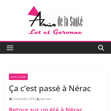
Passer
au
contenu
NON CLASSÉ
Ça c’est passé à Nérac
2 novembre 2021
jmp-root
Retour sur un été à Nérac