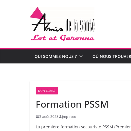
Passer
au
contenu
QUI SOMMES NOUS ?
OÙ NOUS TROUVER
NON CLASSÉ
Formation PSSM
3 août 2023
jmp-root
La première formation secouriste PSSM (Premier